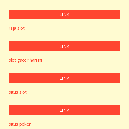
LINK
raja slot
LINK
slot gacor hari ini
LINK
situs slot
LINK
situs poker