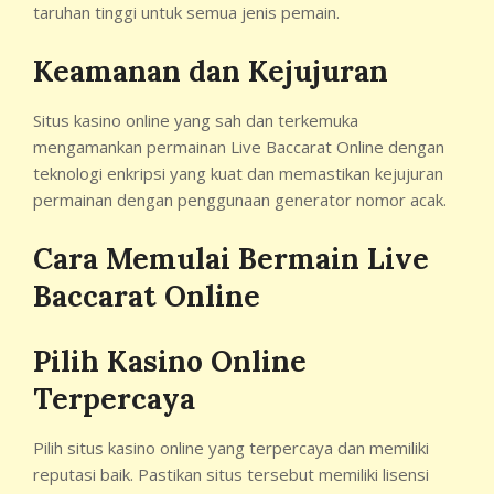
taruhan tinggi untuk semua jenis pemain.
Keamanan dan Kejujuran
Situs kasino online yang sah dan terkemuka
mengamankan permainan Live Baccarat Online dengan
teknologi enkripsi yang kuat dan memastikan kejujuran
permainan dengan penggunaan generator nomor acak.
Cara Memulai Bermain Live
Baccarat Online
Pilih Kasino Online
Terpercaya
Pilih situs kasino online yang terpercaya dan memiliki
reputasi baik. Pastikan situs tersebut memiliki lisensi