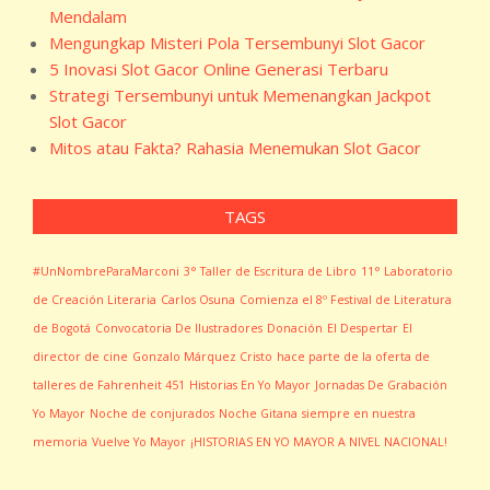
Mendalam
Mengungkap Misteri Pola Tersembunyi Slot Gacor
5 Inovasi Slot Gacor Online Generasi Terbaru
Strategi Tersembunyi untuk Memenangkan Jackpot
Slot Gacor
Mitos atau Fakta? Rahasia Menemukan Slot Gacor
TAGS
#UnNombreParaMarconi
3° Taller de Escritura de Libro
11° Laboratorio
de Creación Literaria
Carlos Osuna
Comienza el 8º Festival de Literatura
de Bogotá
Convocatoria De Ilustradores
Donación
El Despertar
El
director de cine
Gonzalo Márquez Cristo
hace parte de la oferta de
talleres de Fahrenheit 451
Historias En Yo Mayor
Jornadas De Grabación
Yo Mayor
Noche de conjurados
Noche Gitana
siempre en nuestra
memoria
Vuelve Yo Mayor
¡HISTORIAS EN YO MAYOR A NIVEL NACIONAL!