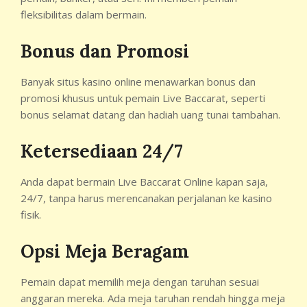
fleksibilitas dalam bermain.
Bonus dan Promosi
Banyak situs kasino online menawarkan bonus dan
promosi khusus untuk pemain Live Baccarat, seperti
bonus selamat datang dan hadiah uang tunai tambahan.
Ketersediaan 24/7
Anda dapat bermain Live Baccarat Online kapan saja,
24/7, tanpa harus merencanakan perjalanan ke kasino
fisik.
Opsi Meja Beragam
Pemain dapat memilih meja dengan taruhan sesuai
anggaran mereka. Ada meja taruhan rendah hingga meja