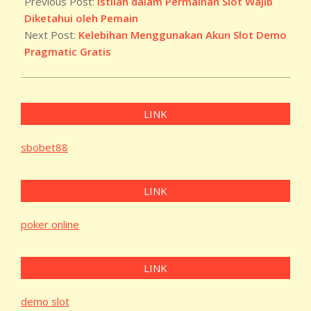
10-
Previous Post:
Istilah dalam Permainan Slot Wajib
24
Diketahui oleh Pemain
Next Post:
Kelebihan Menggunakan Akun Slot Demo
Pragmatic Gratis
LINK
sbobet88
LINK
poker online
LINK
demo slot