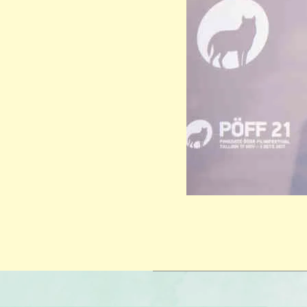
2019-
12-
09